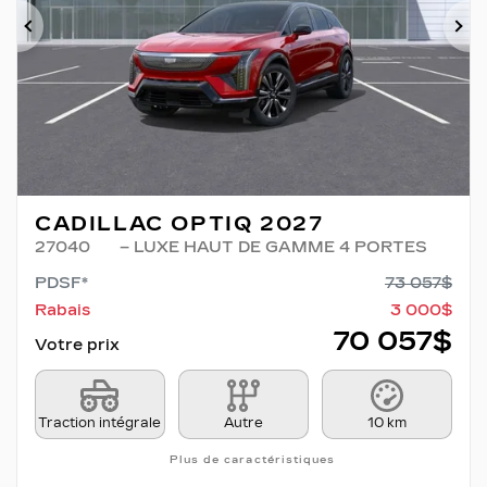
Précédent
Su
CADILLAC OPTIQ 2027
27040
– LUXE HAUT DE GAMME 4 PORTES
PDSF*
73 057
$
Rabais
3 000
$
70 057
$
Votre prix
Traction intégrale
Autre
10 km
Plus de caractéristiques