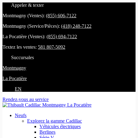
Appeler & texter
Montmagny (Ventes):
(855) 606-7122
Montmagny (Service/Pièces):
(418) 248-7122
La Pocatière (Ventes):
(855) 694-7122
Textez les ventes:
581 807-5092
Succursales
Montmagny
La Pocatière
EN
Rendez-vous au service
Neufs
Explorez la gamme Cadillac
Véhicules électriques
Berlines
Série V