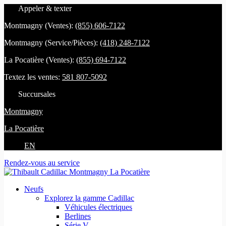
Appeler & texter
Montmagny (Ventes):
(855) 606-7122
Montmagny (Service/Pièces):
(418) 248-7122
La Pocatière (Ventes):
(855) 694-7122
Textez les ventes:
581 807-5092
Succursales
Montmagny
La Pocatière
EN
Rendez-vous au service
Neufs
Explorez la gamme Cadillac
Véhicules électriques
Berlines
Série V