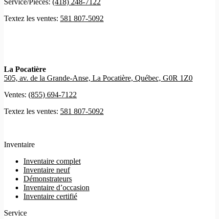
Service/Pièces:
(418) 248-7122
Textez les ventes:
581 807-5092
La Pocatière
505, av. de la Grande-Anse, La Pocatière, Québec, G0R 1Z0
Ventes:
(855) 694-7122
Textez les ventes:
581 807-5092
Inventaire
Inventaire complet
Inventaire neuf
Démonstrateurs
Inventaire d’occasion
Inventaire certifié
Service