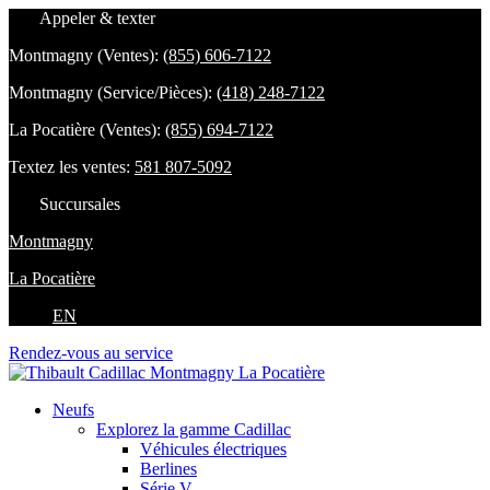
Appeler & texter
Montmagny (Ventes):
(855) 606-7122
Montmagny (Service/Pièces):
(418) 248-7122
La Pocatière (Ventes):
(855) 694-7122
Textez les ventes:
581 807-5092
Succursales
Montmagny
La Pocatière
EN
Rendez-vous au service
Neufs
Explorez la gamme Cadillac
Véhicules électriques
Berlines
Série V