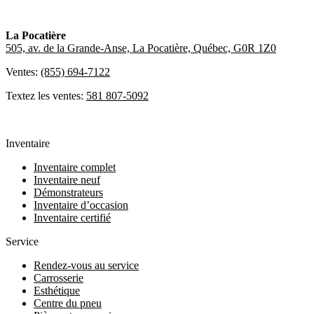
La Pocatière
505, av. de la Grande-Anse, La Pocatière, Québec, G0R 1Z0
Ventes:
(855) 694-7122
Textez les ventes:
581 807-5092
Inventaire
Inventaire complet
Inventaire neuf
Démonstrateurs
Inventaire d’occasion
Inventaire certifié
Service
Rendez-vous au service
Carrosserie
Esthétique
Centre du pneu