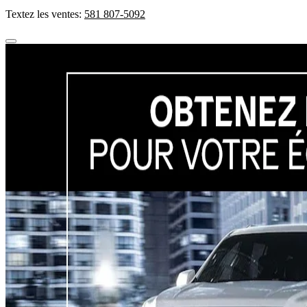
Textez les ventes:
581 807-5092