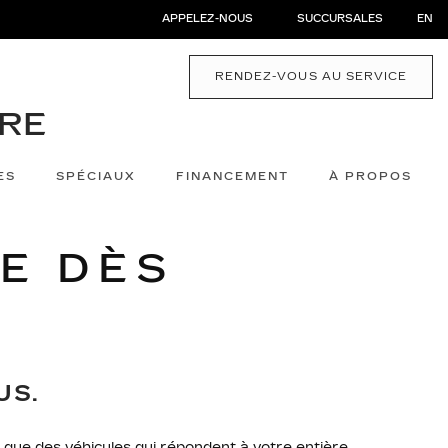
APPELEZ-NOUS
SUCCURSALES
EN
RENDEZ-VOUS AU SERVICE
ES
SPÉCIAUX
FINANCEMENT
À PROPOS
E DÈS
US.
r que des véhicules qui répondent à votre entière