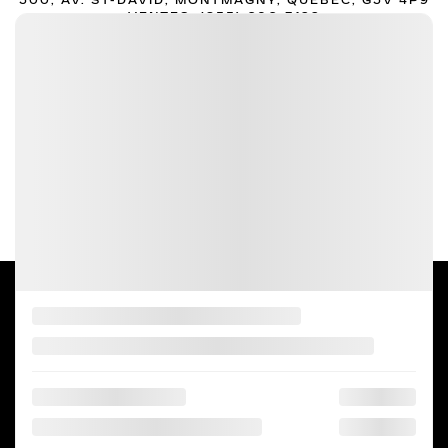
500, AV. ST-DAVID, MONTMAGNY, QUÉBEC, G5V 4P9
VENTES:
(855) 606-7122
SERVICE/PIÈCES:
(418) 248-7122
TEXTEZ LES VENTES:
581 807-5092
LA POCATIÈRE
505, AV. DE LA GRANDE-ANSE, LA POCATIÈRE,
QUÉBEC, G0R 1Z0
VENTES:
(855) 694-7122
TEXTEZ LES VENTES:
581 807-5092
2026 © THIBAULT CADILLAC MONTMAGNY LA POCATIÈRE
| Tous droits
réservés.
|
|
|
Termes & conditions
Politique et confidentialité
Désabonnement
|
Politique de cookies (CA)
Paramétrer les cookies
DÉVELOPPÉ PAR