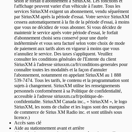
selon le forfait d'abonnement à SiriusXM. Les fonctions et
l'affichage peuvent varier d'un véhicule à l'autre. Tous les
services SiriusXM exigent un abonnement, vendu séparément
par SiriusXM après la période d'essai. Votre service SiriusXM
cessera automatiquement à la fin de la période d'essai, à moins
que vous ne décidiez de vous abonner. Si vous décidez de
maintenir le service après votre période d'essai, le forfait
d'abonnement choisi sera conservé pour une durée
indéterminée et vous sera facturé selon votre choix de mode
de paiement aux tarifs alors en vigueur à moins que vous
n'annuliez le service. Des taxes s'appliquent. Veuillez
consulter les conditions générales de l'Entente du client
SiriusXM à l'adresse siriusxm.ca/fr/conditions-generales pour
connaître toutes les modalités et la façon d'annuler
l'abonnement, notamment en appelant SiriusXM au 1 888
539-7474. Tous les tarifs, le contenu et la programmation sont
sujets à changement. SiriusXM utilise les renseignements
personnels conformément à sa Politique de confidentialité,
accessible à l'adresse siriusxm.ca/fr/politique-de-
confidentialite. SiriusXM Canada inc., « SiriusXM », le logo
SiriusXM, les noms de chaîne et les logos sont des marques
de commerce de Sirius XM Radio inc. et sont utilisés sous
licence.)
Accès sans clé
Aide au stationnement avant et arrière