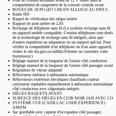
Prise de courant auxiliaire avant de 12 V située dans le
compartiment de rangement de la console centrale avant
ROUES DE 18 PO (457 CM) EN ALLIAGE AU FINI G
Radio HD
Rappel de vérification des sièges arrière
Rapport de pont arrière de 2,85
Recharge de téléphone sans fil (Le système recharge sans fil
un appareil mobile compatible. Certains téléphones sont dotés
de la technologie de recharge sans fil intégrée, alors que
d'autres requièrent un adaptateur ou un support spécial. Pour
vérifier la compatibilité d'un téléphone ou d'un autre appareil,
visitez le site my.gm.ca/cadillac/fr/home ou consultez votre
fournisseur.)
Réglage manuel de la longueur de l'assise côté conducteur
Réglage manuel de la longueur de l'assise côté passager avant
Régulateur de vitesse adaptatif
Rétroviseur intérieur à atténuation automatique
Rétroviseurs extérieurs électriques chauffants couleur
carrosserie repliables manuellement à atténuation automatique
côté conducteur avec clignotants intégrés
SIÈGES BAQUETS AVANT
SURFACE DES SIÈGES EN CUIR NOIR JAIS AVEC CO
SYSTÈME CUE (CADILLAC USER EXPERIENCE)
AM/FM
Sac gonflable avec capteur d'occupation côté passager,