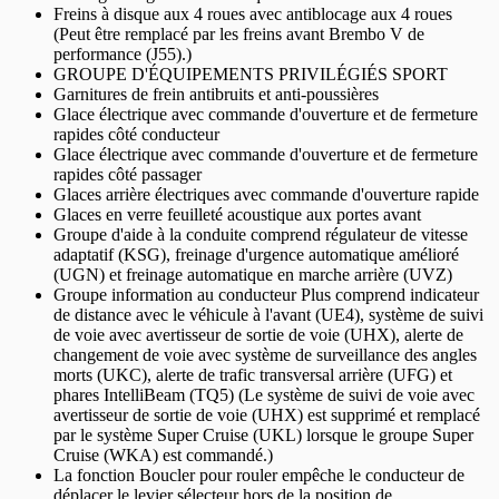
Freins à disque aux 4 roues avec antiblocage aux 4 roues
(Peut être remplacé par les freins avant Brembo V de
performance (J55).)
GROUPE D'ÉQUIPEMENTS PRIVILÉGIÉS SPORT
Garnitures de frein antibruits et anti-poussières
Glace électrique avec commande d'ouverture et de fermeture
rapides côté conducteur
Glace électrique avec commande d'ouverture et de fermeture
rapides côté passager
Glaces arrière électriques avec commande d'ouverture rapide
Glaces en verre feuilleté acoustique aux portes avant
Groupe d'aide à la conduite comprend régulateur de vitesse
adaptatif (KSG), freinage d'urgence automatique amélioré
(UGN) et freinage automatique en marche arrière (UVZ)
Groupe information au conducteur Plus comprend indicateur
de distance avec le véhicule à l'avant (UE4), système de suivi
de voie avec avertisseur de sortie de voie (UHX), alerte de
changement de voie avec système de surveillance des angles
morts (UKC), alerte de trafic transversal arrière (UFG) et
phares IntelliBeam (TQ5) (Le système de suivi de voie avec
avertisseur de sortie de voie (UHX) est supprimé et remplacé
par le système Super Cruise (UKL) lorsque le groupe Super
Cruise (WKA) est commandé.)
La fonction Boucler pour rouler empêche le conducteur de
déplacer le levier sélecteur hors de la position de