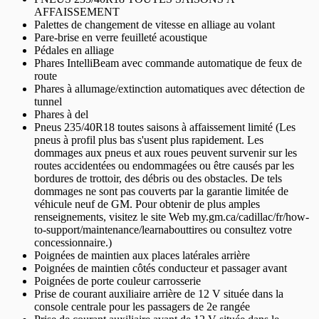
AFFAISSEMENT
Palettes de changement de vitesse en alliage au volant
Pare-brise en verre feuilleté acoustique
Pédales en alliage
Phares IntelliBeam avec commande automatique de feux de
route
Phares à allumage/extinction automatiques avec détection de
tunnel
Phares à del
Pneus 235/40R18 toutes saisons à affaissement limité (Les
pneus à profil plus bas s'usent plus rapidement. Les
dommages aux pneus et aux roues peuvent survenir sur les
routes accidentées ou endommagées ou être causés par les
bordures de trottoir, des débris ou des obstacles. De tels
dommages ne sont pas couverts par la garantie limitée de
véhicule neuf de GM. Pour obtenir de plus amples
renseignements, visitez le site Web my.gm.ca/cadillac/fr/how-
to-support/maintenance/learnabouttires ou consultez votre
concessionnaire.)
Poignées de maintien aux places latérales arrière
Poignées de maintien côtés conducteur et passager avant
Poignées de porte couleur carrosserie
Prise de courant auxiliaire arrière de 12 V située dans la
console centrale pour les passagers de 2e rangée