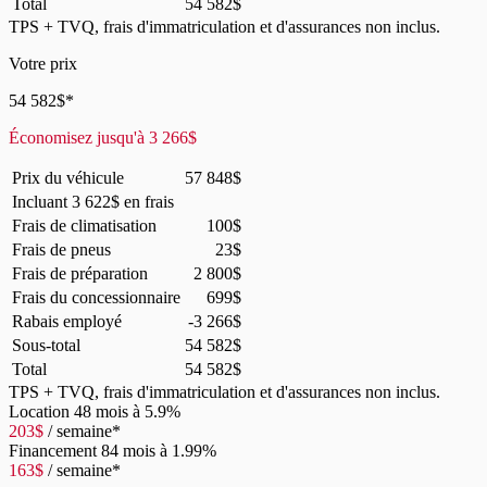
Total
54 582
$
TPS + TVQ, frais d'immatriculation et d'assurances non inclus.
Votre prix
54 582
$
*
Économisez jusqu'à
3 266
$
Prix du véhicule
57 848
$
Incluant
3 622
$
en frais
Frais de climatisation
100
$
Frais de pneus
23
$
Frais de préparation
2 800
$
Frais du concessionnaire
699
$
Rabais employé
-3 266
$
Sous-total
54 582
$
Total
54 582
$
TPS + TVQ, frais d'immatriculation et d'assurances non inclus.
Location
48 mois à 5.9%
203
$
/ semaine*
Financement
84 mois à 1.99%
163
$
/ semaine*