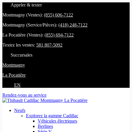
Appeler & texter
Montmagny (Ventes):
(855) 606-7122
Montmagny (Service/Pièces):
(418) 248-7122
La Pocatière (Ventes):
(855) 694-7122
Textez les ventes:
581 807-5092
Succursales
Montmagny
La Pocatière
EN
Rendez-vous au service
Neufs
Explorez la gamme Cadillac
Véhicules électriques
Berlines
Série V