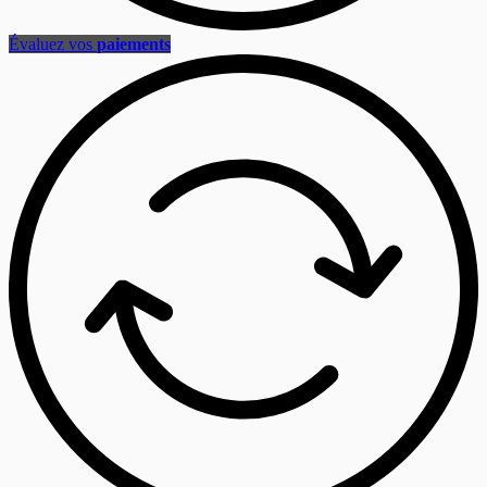
Évaluez vos
paiements