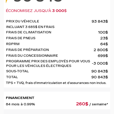
ÉCONOMISEZ JUSQU'À
3 000
$
93 843
$
PRIX DU VÉHICULE
INCLUANT
3 685
$
EN FRAIS
100
$
FRAIS DE CLIMATISATION
23
$
FRAIS DE PNEUS
64
$
RDPRM
2 800
$
FRAIS DE PRÉPARATION
699
$
FRAIS DU CONCESSIONNAIRE
PROGRAMME PRIX DES EMPLOYÉS POUR VOUS
-3 000
$
POUR LES VÉHICULES ÉLECTRIQUES
90 843
$
SOUS-TOTAL
90 843
$
TOTAL
TPS + TVQ, frais d'immatriculation et d'assurances non inclus.
FINANCEMENT
260
$
84 mois à 0.99%
/ semaine*