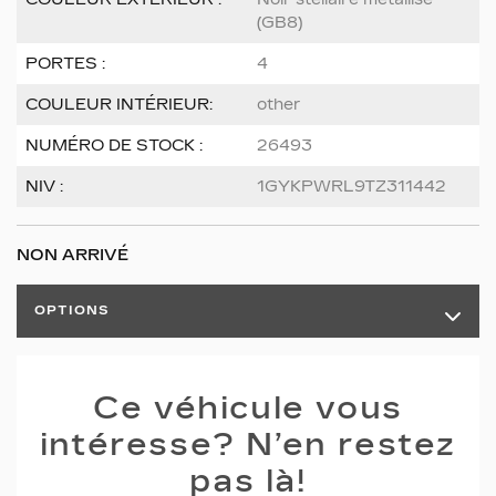
(GB8)
PORTES :
4
COULEUR INTÉRIEUR:
other
NUMÉRO DE STOCK :
26493
NIV :
1GYKPWRL9TZ311442
NON ARRIVÉ
OPTIONS
Ce véhicule vous
intéresse? N’en restez
pas là!