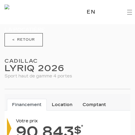
EN
< RETOUR
CADILLAC
LYRIQ 2026
Sport haut de gamme 4 portes
Financement
Location
Comptant
Votre prix
90 843
*
$