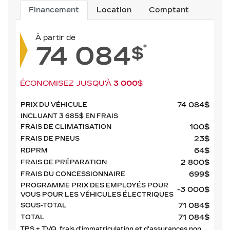
Financement
Location
Comptant
À partir de
74 084
*
$
ÉCONOMISEZ JUSQU'À
3 000
$
74 084
$
PRIX DU VÉHICULE
INCLUANT
3 685
$
EN FRAIS
100
$
FRAIS DE CLIMATISATION
23
$
FRAIS DE PNEUS
64
$
RDPRM
2 800
$
FRAIS DE PRÉPARATION
699
$
FRAIS DU CONCESSIONNAIRE
PROGRAMME PRIX DES EMPLOYÉS POUR
-3 000
$
VOUS POUR LES VÉHICULES ÉLECTRIQUES
71 084
$
SOUS-TOTAL
71 084
$
TOTAL
TPS + TVQ, frais d'immatriculation et d'assurances non