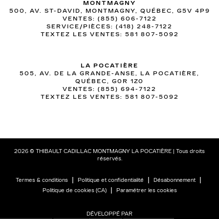
MONTMAGNY
500, AV. ST-DAVID, MONTMAGNY, QUÉBEC, G5V 4P9
VENTES:
(855) 606-7122
SERVICE/PIÈCES:
(418) 248-7122
TEXTEZ LES VENTES:
581 807-5092
LA POCATIÈRE
505, AV. DE LA GRANDE-ANSE, LA POCATIÈRE,
QUÉBEC, G0R 1Z0
VENTES:
(855) 694-7122
TEXTEZ LES VENTES:
581 807-5092
2026 © THIBAULT CADILLAC MONTMAGNY LA POCATIÈRE
| Tous droits
réservés.
|
|
|
Termes & conditions
Politique et confidentialité
Désabonnement
|
Politique de cookies (CA)
Paramétrer les cookies
DÉVELOPPÉ PAR