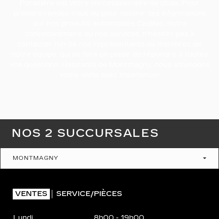
Pocatière est votre concessionnaire de choix. Pour
prendre rendez-vous ou pour obtenir des informations
sur nos produits automobiles Cadillac, notre
concessionnaire ou nos services, n’hésitez pas à
contacter l’un de nos représentants ou membres de
notre équipe, qui se fera un plaisir de répondre à toutes
vos questions. Habitants de Montmagny, nous attendons
votre visite avec impatience!
NOS 2 SUCCURSALES
MONTMAGNY
VENTES
SERVICE/PIÈCES
Lundi
8h00 - 19h00