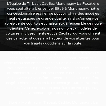
L’équipe de Thibault Cadillac Montmagny La Pocatière
vous souhaite la bienvenue! Situé à Montmagny, notre
concessionnaire est fier de pouvoir offrir des modèles
neufs et usagés de grande qualité, ainsi qu’un service
après-vente courtois et chaleureux à l’ensemble de notre
clientèle. Venez explorer nos nombreux modèles de
voitures, multisegments et vus Cadillac, qui vous offrent
des caractéristiques à la hauteur de vos attentes pour
vos trajets quotidiens sur la route.
Thibault Cadillac Montmagny La Pocatière désire que
chacune de vos visites, que ce soit pour l’achat d’un
véhicule ou son entretien, soit au-delà de vos espérances.
Nous sommes là pour vous faire vivre une expérience
automobile d’exception, peu importe la raison de votre
visite. Aimeriez-vous faire l’achat d’un véhicule neuf ou
usagé? Désirez-vous en faire l’essai gratuitement? Nous
sommes à votre disposition pour faire de votre passage
un événement agréable et profitable!
Situé à Montmagny, Thibault Cadillac Montmagny La